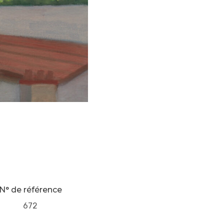
N° de référence
672