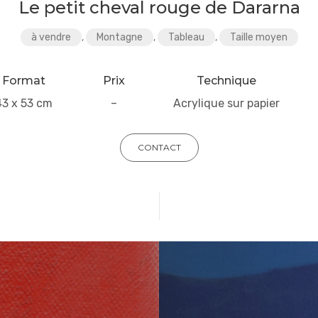
Le petit cheval rouge de Dararna
à vendre
,
Montagne
,
Tableau
,
Taille moyen
Format
Prix
Technique
43 x 53 cm
–
Acrylique sur papier
CONTACT