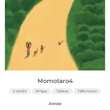
Momotaro4
à vendre
,
Afrique
,
Tableau
,
Taille moyen
Année