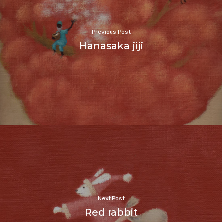
Previous Post
Hanasaka jiji
Next Post
Red rabbit