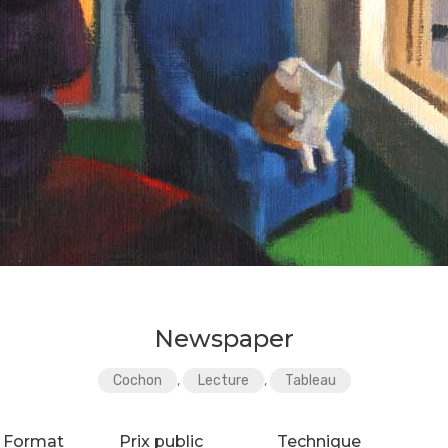
Newspaper
Cochon
,
Lecture
,
Tableau
Format
Prix public
Technique