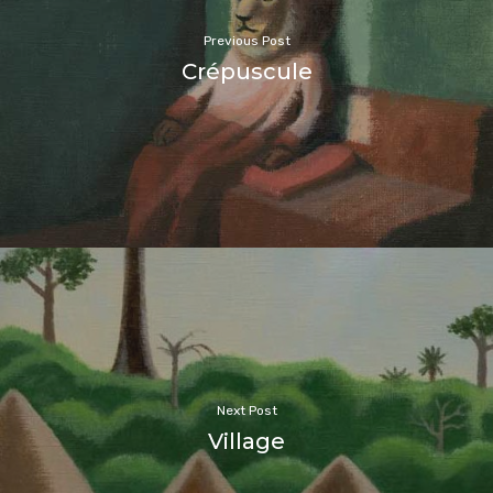
Previous Post
Crépuscule
Next Post
Village