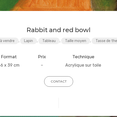
Rabbit and red bowl
à vendre
,
Lapin
,
Tableau
,
Taille moyen
,
Tasse de th
Format
Prix
Technique
46 x 39 cm
–
Acrylique sur toile
CONTACT