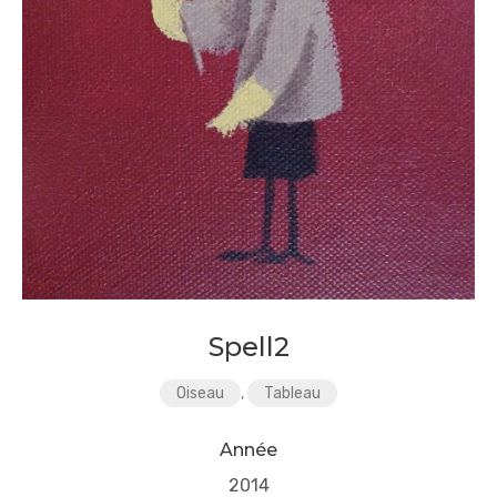
Spell2
Oiseau
,
Tableau
Année
2014