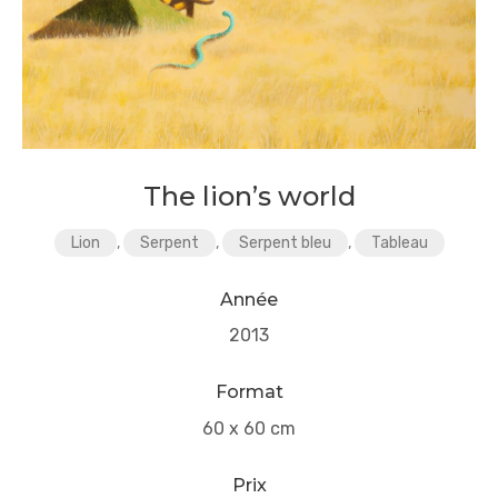
The lion’s world
Lion
,
Serpent
,
Serpent bleu
,
Tableau
Année
2013
Format
60 x 60 cm
Prix