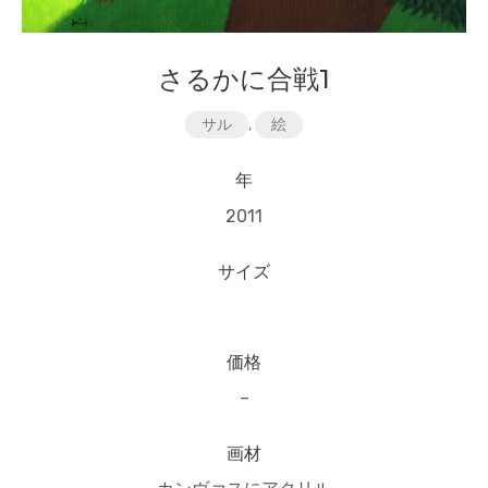
さるかに合戦1
サル
,
絵
年
2011
サイズ
価格
–
画材