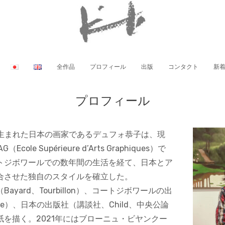
全作品
プロフィール
出版
コンタクト
新
プロフィール
で生まれた日本の画家であるデュフォ恭子は、現
ole Supérieure d’Arts Graphiques）で
トジボワールでの数年間の生活を経て、日本とア
合させた独自のスタイルを確立した。
ayard、Tourbillon）、コートジボワールの出
rnie）、日本の出版社（講談社、Child、中央公論
紙を描く。2021年にはブローニュ・ビヤンクー