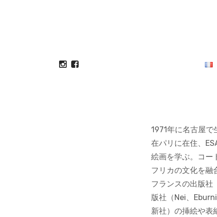
1971年に名古屋
在パリに在住、ESAG（Ec
絵画を学ぶ。コー
フリカの文化を融
フランスの出版社（B
版社（Nei、Ebu
新社）の挿絵や表