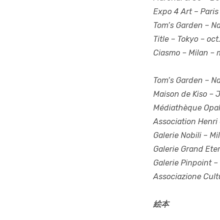
Expo 4 Art
–
Paris
Tom’s Garden
–
Na
Title
–
Tokyo – oct
Ciasmo
–
Milan – 
Tom’s Garden
– Na
Maison de Kiso
– J
Médiathèque Opa
Association Henri 
Galerie Nobili
– Mil
Galerie Grand Ete
Galerie Pinpoint
– 
Associazione Cult
絵本