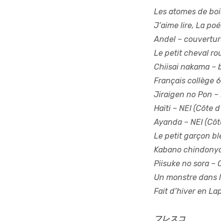
Les atomes de boi
J’aime lire, La poé
Andel
– couvertur
Le petit cheval r
Chiisai nakama
– 
Français collège 6
Jiraigen no Pon
– 
Haïti
– NEI (Côte d
Ayanda
– NEI (Côt
Le petit garçon bl
Kabano chindony
Piisuke no sora
– 
Un monstre dans la
Fait d’hiver en La
フレスコ