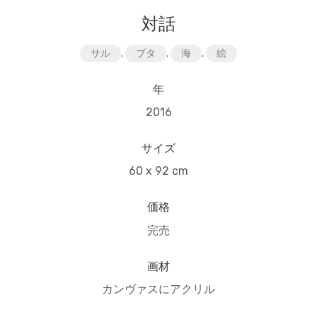
対話
サル
,
ブタ
,
海
,
絵
年
2016
サイズ
60 x 92 cm
価格
完売
画材
カンヴァスにアクリル