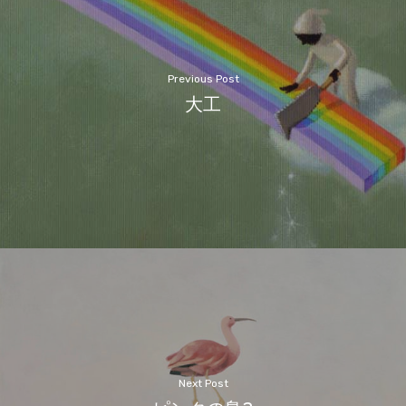
Previous Post
大工
Next Post