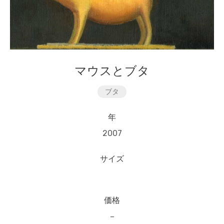
マウスとブタ
ブタ
年
2007
サイズ
価格
–