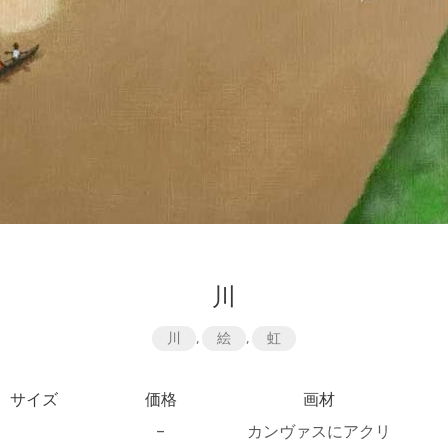
川
川
,
絵
,
虹
サイズ
価格
画材
–
カンヴァスにアクリ