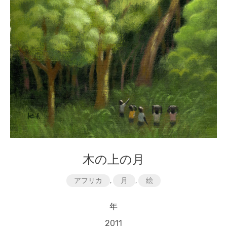
木の上の月
アフリカ
,
月
,
絵
年
2011