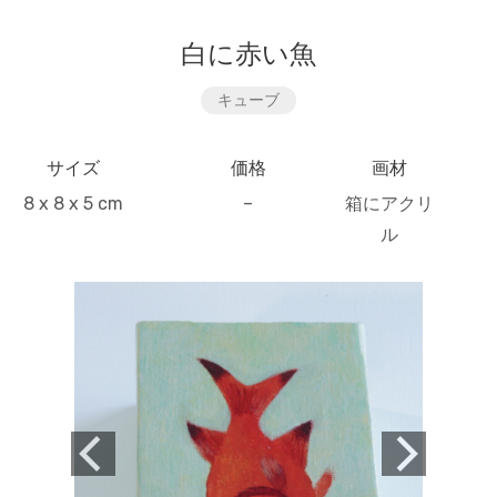
白に赤い魚
キューブ
サイズ
価格
画材
8 x 8 x 5 cm
–
箱にアクリ
ル