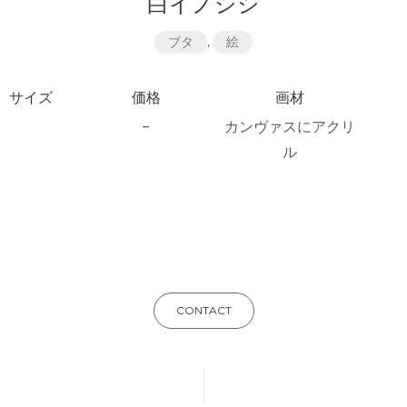
白イノシシ
ブタ
,
絵
サイズ
価格
画材
–
カンヴァスにアクリ
ル
CONTACT