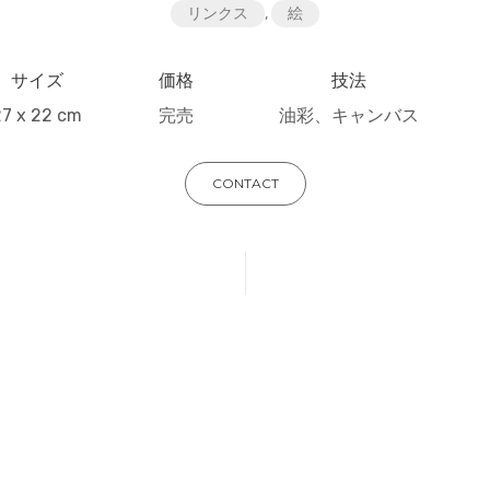
リンクス
,
絵
サイズ
価格
技法
27 x 22 cm
完売
油彩、キャンバス
CONTACT