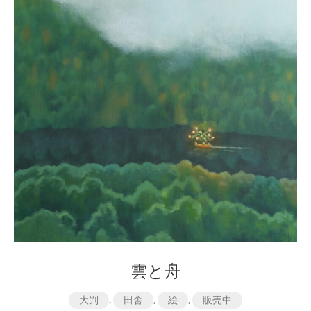
雲と舟
大判
,
田舎
,
絵
,
販売中