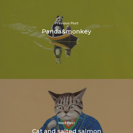
Previous Post
Panda&monkey
Next Post
Cat and salted salmon