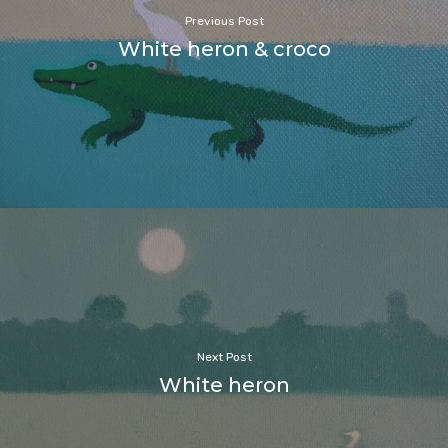
Previous Post
White heron & croco
Next Post
White heron