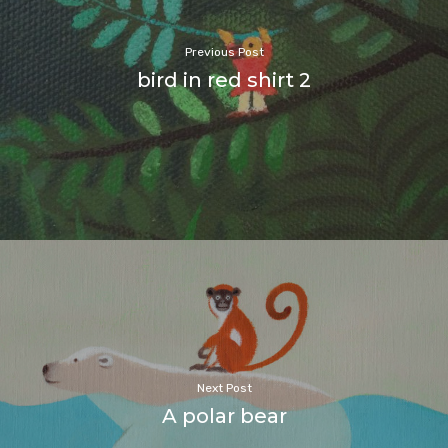
Previous Post
bird in red shirt 2
Next Post
A polar bear