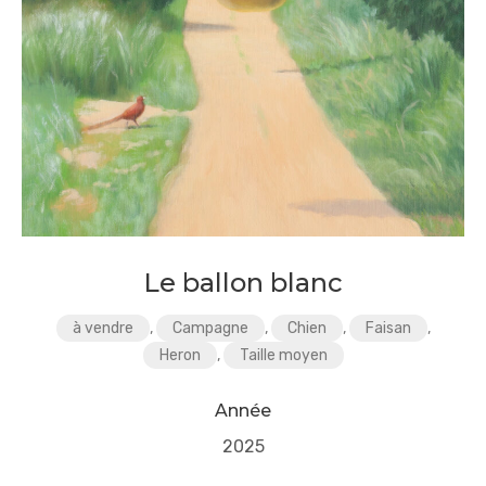
Le ballon blanc
à vendre
,
Campagne
,
Chien
,
Faisan
,
Heron
,
Taille moyen
Année
2025