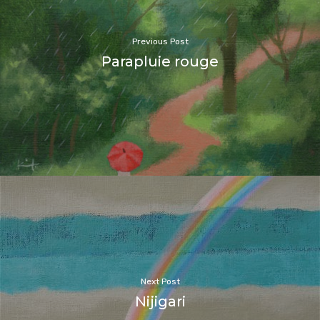
Previous Post
Parapluie rouge
Next Post
Nijigari