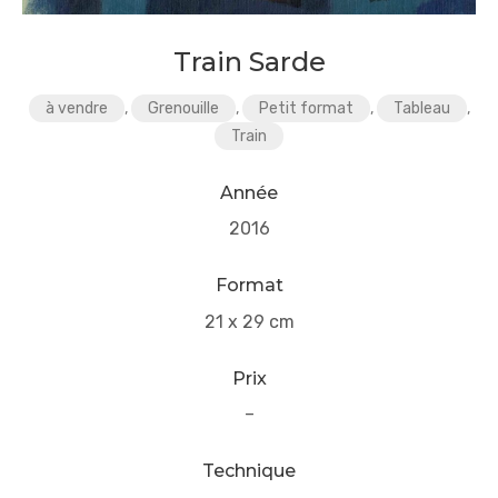
Train Sarde
à vendre
,
Grenouille
,
Petit format
,
Tableau
,
Train
Année
2016
Format
21 x 29 cm
Prix
–
Technique