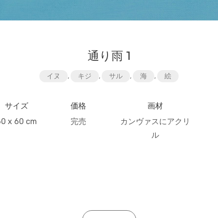
通り雨 1
イヌ
,
キジ
,
サル
,
海
,
絵
サイズ
価格
画材
60 x 60 cm
完売
カンヴァスにアクリ
ル