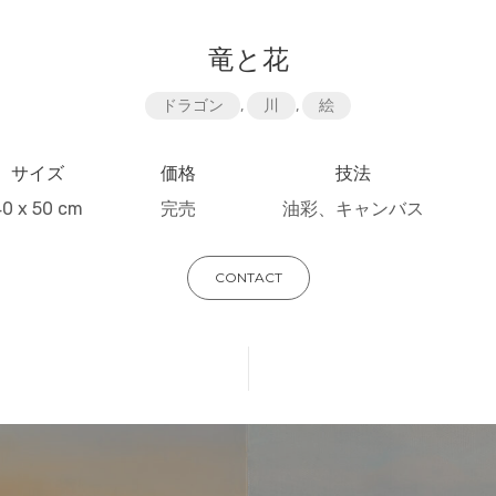
竜と花
ドラゴン
,
川
,
絵
サイズ
価格
技法
40 x 50 cm
完売
油彩、キャンバス
CONTACT