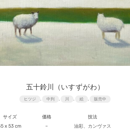
五十鈴川（いすずがわ）
ヒツジ
,
中判
,
川
,
絵
,
販売中
サイズ
価格
技法
45 x 53 cm
–
油彩、カンヴァス