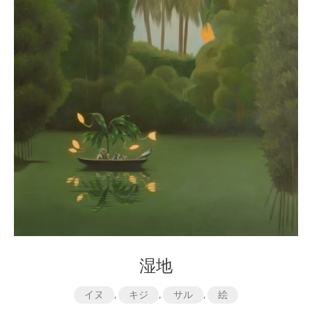
湿地
イヌ
,
キジ
,
サル
,
絵