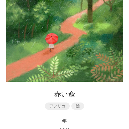
赤い傘
アフリカ
,
絵
年