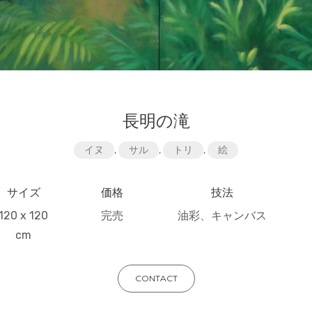
長明の滝
イヌ
,
サル
,
トリ
,
絵
サイズ
価格
技法
120 x 120
完売
油彩、キャンバス
cm
CONTACT