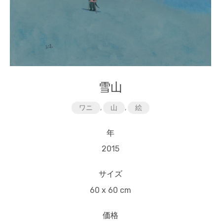
雪山
ワニ
,
山
,
絵
年
2015
サイズ
60 x 60 cm
価格