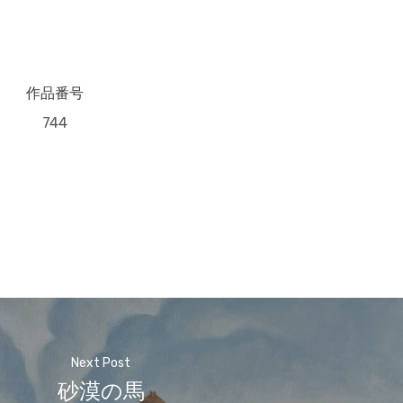
作品番号
744
Next Post
砂漠の馬