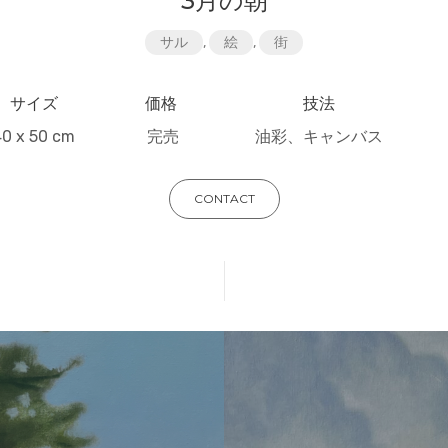
3月の朝
サル
,
絵
,
街
サイズ
価格
技法
40 x 50 cm
完売
油彩、キャンバス
CONTACT