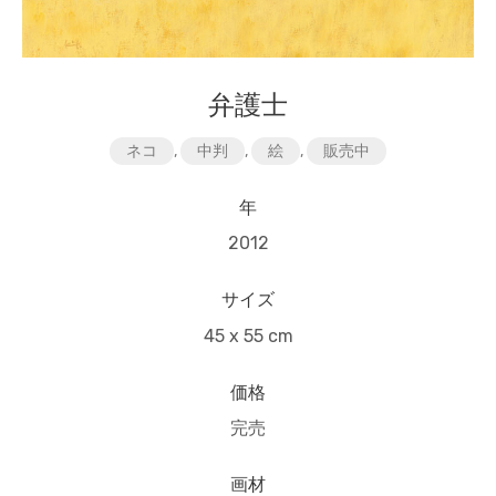
弁護士
ネコ
,
中判
,
絵
,
販売中
年
2012
サイズ
45 x 55 cm
価格
完売
画材