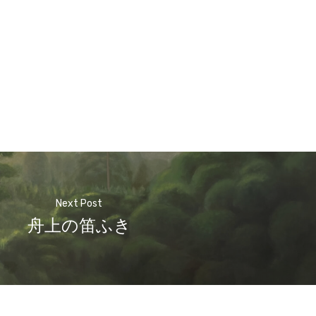
Next Post
舟上の笛ふき