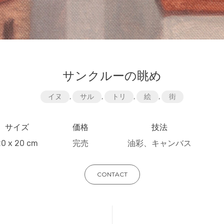
サンクルーの眺め
イヌ
,
サル
,
トリ
,
絵
,
街
サイズ
価格
技法
20 x 20 cm
完売
油彩、キャンバス
CONTACT