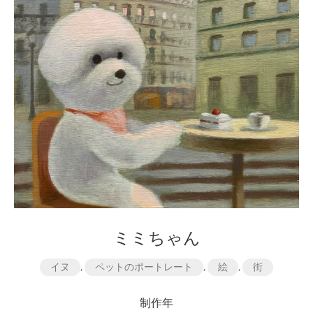
ミミちゃん
イヌ
,
ペットのポートレート
,
絵
,
街
制作年